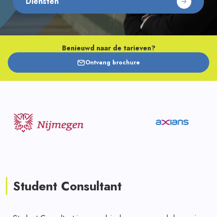
Diensten
Benieuwd naar de tarieven?
Ontvang brochure
Student Consultant