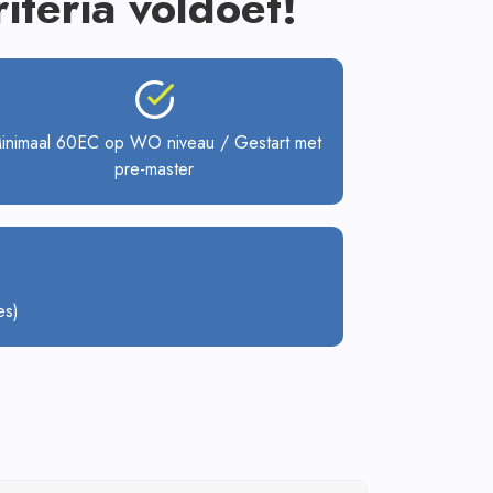
riteria voldoet!
inimaal 60EC op WO niveau / Gestart met
pre-master
es)