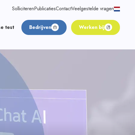
Solliciteren
Publicaties
Contact
Veelgestelde vragen
e test
Bedrijven
Werken bij