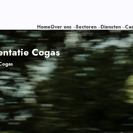
Home
Over ons
Sectoren
Diensten
Cas
entatie Cogas
 Cogas