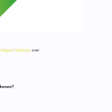
Meppel klantcase
over
.
ekenen?