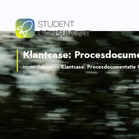
Klantcase: Procesdocum
Home
Publicaties
Klantcase: Procesdocumentatie